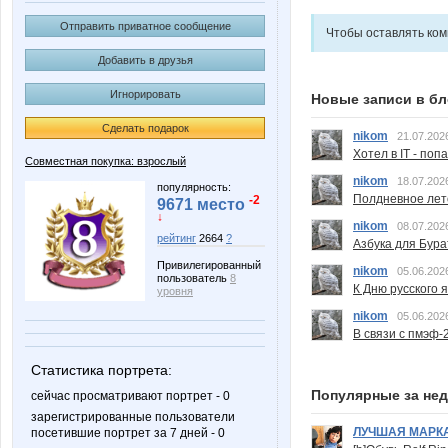
Отправить приватное сообщение
Чтобы оставлять ко
Добавить в друзья
Игнорировать
Новые записи в бл
Сделать подарок
nikom
21.07.202
Хотел в IT - поп
Совместная покупка: взрослый
nikom
18.07.202
популярность:
Полдневное лет
-2
9671 место
↓
nikom
08.07.202
рейтинг
2664
?
Азбука для Бура
Привилегированный
nikom
05.06.202
пользователь
8
К Дню русского 
уровня
nikom
05.06.202
В связи с пмэф-
Статистика портрета:
Популярные за не
сейчас просматривают портрет - 0
зарегистрированные пользователи
ЛУЧШАЯ МАРК
посетившие портрет за 7 дней - 0