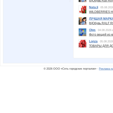
[b]Обувь Ralf Ri
Nata.li
05.08.202
WILDBERRIES Н
ЛУЧШАЯ МАРК
[b]Обувь RALF RI
Olgs
04.08.2026 
Фото вещей из ки
Lonza
05.08.2026
ТОВАРЫ ДЛЯ ДО
© 2026 ООО «Сеть городских порталов» ·
Реклама н