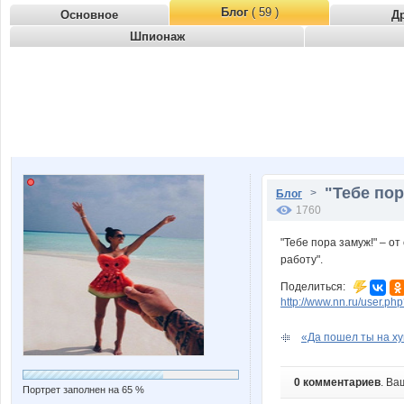
Блог
( 59 )
Основное
Д
Шпионаж
"Тебе пор
>
Блог
1760
"Тебе пора замуж!" – от
работу".
Поделиться:
http://www.nn.ru/user.
«Да пошел ты на хуй
0 комментариев
. Ва
Портрет заполнен на 65 %